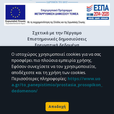
Σχετικά με την Πέργαμο
Επιστημονικές δημοσιεύσεις
Ερευνητικά δεδομένα
Διδακτορικές διατριβές & Γκρίζα βιβλιογραφία
Ο ιστοχώρος χρησιμοποιεί cookies για να σας
Προφίλ Ερευνητή
προσφέρει πιο πλούσια εμπειρία χρήσης.
Εφόσον συνεχίσετε να τον χρησιμοποιείτε,
αποδέχεστε και τη χρήση των cookies.
CC BY-NC 4.0
Περισσότερες πληροφορίες
:
https://www.uo
a.gr/to_panepistimio/prostasia_prosopikon_
Εκτός αν αναφέρεται διαφορετικά, το υλικό της "Περγάμου" διατίθεται
dedomenon/
υπό τους όρους της
CC BY-NC 4.0
άδειας Creative Commons
.
Powered by
Αποδοχή