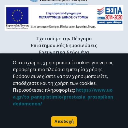
Σχετικά με την Πέργαμο
Επιστημονικές δημοσιεύσεις
Ερευνητικά δεδομένα
Διδακτορικές διατριβές & Γκρίζα βιβλιογραφία
Ο ιστοχώρος χρησιμοποιεί cookies για να σας
Προφίλ Ερευνητή
προσφέρει πιο πλούσια εμπειρία χρήσης.
Εφόσον συνεχίσετε να τον χρησιμοποιείτε,
αποδέχεστε και τη χρήση των cookies.
CC BY-NC 4.0
Περισσότερες πληροφορίες
:
https://www.uo
a.gr/to_panepistimio/prostasia_prosopikon_
Εκτός αν αναφέρεται διαφορετικά, το υλικό της "Περγάμου" διατίθεται
dedomenon/
υπό τους όρους της
CC BY-NC 4.0
άδειας Creative Commons
.
Powered by
Αποδοχή