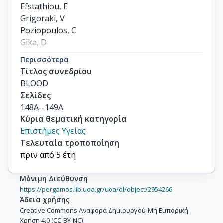
Efstathiou, E

Grigoraki, V

Poziopoulos, C

Gika, D

Xilouri, I

Περισσότερα
Zorzou, MP

Τίτλος συνεδρίου
others
BLOOD
Σελίδες
148A--149A
Κύρια θεματική κατηγορία
Επιστήμες Υγείας
Τελευταία τροποποίηση
πριν από 5 έτη
Μόνιμη Διεύθυνση
https://pergamos.lib.uoa.gr/uoa/dl/object/2954266
Άδεια χρήσης
Creative Commons Αναφορά Δημιουργού-Μη Εμπορική
Χρήση 4.0 (CC-BY-NC)