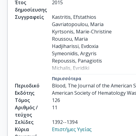
Έτος
2015
δημοσίευσης
Συγγραφείς
Kastritis, Efstathios

Gavriatopoulou, Maria

Kyrtsonis, Marie-Christine

Roussou, Maria

Hadjiharissi, Evdoxia

Symeonidis, Argyris

Repoussis, Panagiotis

Michalis, Evridiki

Delimpasi, Sosana

Περισσότερα
Tsatalas, Konstantinos

Περιοδικό
Blood, The Journal of the American 
others
Εκδότης
American Society of Hematology Wa
Τόμος
126
Αριθμός /
11
τεύχος
Σελίδες
1392--1394
Κύρια
Επιστήμες Υγείας