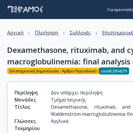
Για ερευνητέ
›
›
›
Αρχική
Πλοήγηση
Συλλογές
Επιστημονικέ
Dexamethasone, rituximab, and c
macroglobulinemia: final analysis 
Επιστημονική δημοσίευση - Άρθρο Περιοδικού
uoadl:2954279
Περίληψη
Δεν υπάρχει περίληψη
Μονάδες
Τμήμα Ιατρικής
Τίτλος
Dexamethasone, rituximab, and
Waldenström macroglobulinemia: fina
Γλώσσες
Αγγλικά
Τεκμηρίου