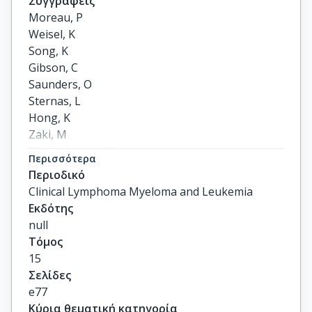
Συγγραφείς
Moreau, P

Weisel, K

Song, K

Gibson, C

Saunders, O

Sternas, L

Hong, K

Zaki, M

Dimopoulos, MA
Περισσότερα
Περιοδικό
Clinical Lymphoma Myeloma and Leukemia
Εκδότης
null
Τόμος
15
Σελίδες
e77
Κύρια θεματική κατηγορία