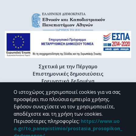
Σχετικά με την Πέργαμο
Επιστημονικές δημοσιεύσεις
Ερευνητικά δεδομένα
Διδακτορικές διατριβές & Γκρίζα βιβλιογραφία
Ο ιστοχώρος χρησιμοποιεί cookies για να σας
Προφίλ Ερευνητή
προσφέρει πιο πλούσια εμπειρία χρήσης.
Εφόσον συνεχίσετε να τον χρησιμοποιείτε,
αποδέχεστε και τη χρήση των cookies.
CC BY-NC 4.0
Περισσότερες πληροφορίες
:
https://www.uo
a.gr/to_panepistimio/prostasia_prosopikon_
Εκτός αν αναφέρεται διαφορετικά, το υλικό της "Περγάμου" διατίθεται
dedomenon/