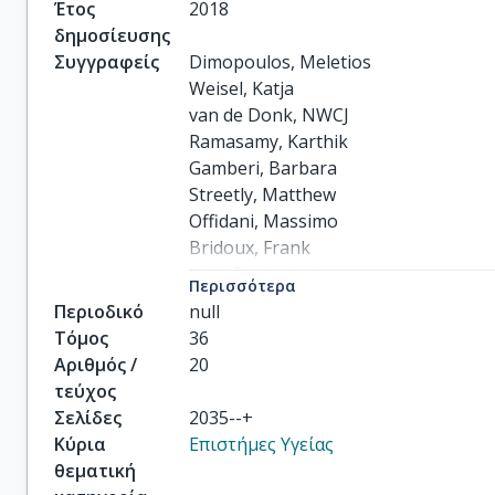
Έτος
2018
δημοσίευσης
Συγγραφείς
Dimopoulos, Meletios

Weisel, Katja

van de Donk, NWCJ

Ramasamy, Karthik

Gamberi, Barbara

Streetly, Matthew

Offidani, Massimo

Bridoux, Frank

de la Rubia, Javier

Περισσότερα
Mateos, Maria-Victoria

Περιοδικό
null
others
Τόμος
36
Αριθμός /
20
τεύχος
Σελίδες
2035--+
Κύρια
Επιστήμες Υγείας
θεματική