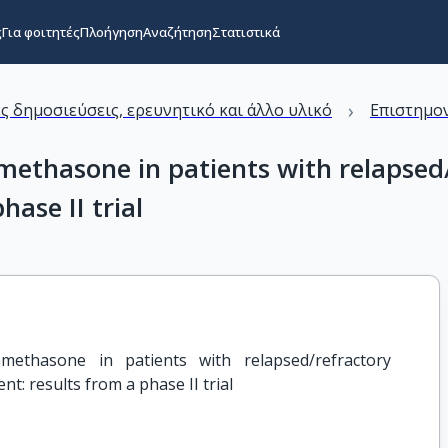
ς
Για φοιτητές
Πλοήγηση
Αναζήτηση
Στατιστικά
›
ς δημοσιεύσεις, ερευνητικό και άλλο υλικό
Επιστημον
ethasone in patients with relapsed
ase II trial
ethasone in patients with relapsed/refractory 
t: results from a phase II trial