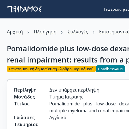
Για ερευνητέ
›
›
›
Αρχική
Πλοήγηση
Συλλογές
Επιστημονικέ
Pomalidomide plus low-dose dexam
renal impairment: results from a ph
Επιστημονική δημοσίευση - Άρθρο Περιοδικού
uoadl:2954635
Περίληψη
Δεν υπάρχει περίληψη
Μονάδες
Τμήμα Ιατρικής
Τίτλος
Pomalidomide plus low-dose dexam
multiple myeloma and renal impairmen
Γλώσσες
Αγγλικά
Τεκμηρίου