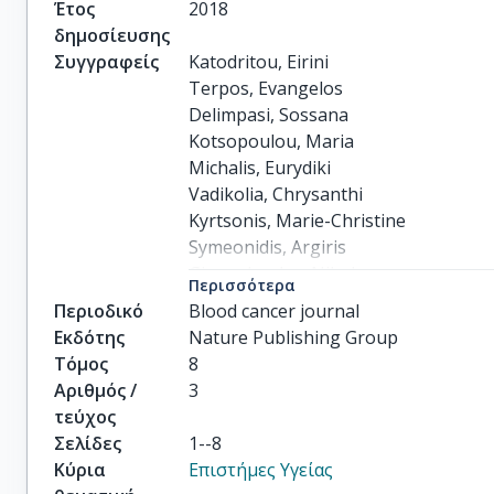
Έτος
2018
δημοσίευσης
Συγγραφείς
Katodritou, Eirini

Terpos, Evangelos

Delimpasi, Sossana

Kotsopoulou, Maria

Michalis, Eurydiki

Vadikolia, Chrysanthi

Kyrtsonis, Marie-Christine

Symeonidis, Argiris

Giannakoulas, Nikolaos

Περισσότερα
Vadikolia, Chrissa

Περιοδικό
Blood cancer journal
others
Εκδότης
Nature Publishing Group
Τόμος
8
Αριθμός /
3
τεύχος
Σελίδες
1--8
Κύρια
Επιστήμες Υγείας