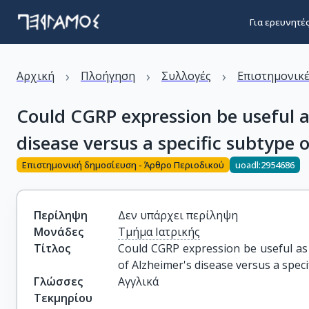
Για ερευνητέ
›
›
›
Αρχική
Πλοήγηση
Συλλογές
Επιστημονικέ
Could CGRP expression be useful a
disease versus a specific subtype 
Επιστημονική δημοσίευση - Άρθρο Περιοδικού
uoadl:2954686
Περίληψη
Δεν υπάρχει περίληψη
Μονάδες
Τμήμα Ιατρικής
Τίτλος
Could CGRP expression be useful as 
of Alzheimer's disease versus a speci
Γλώσσες
Αγγλικά
Τεκμηρίου