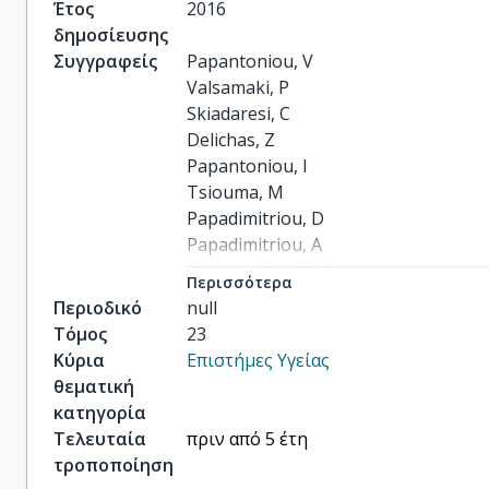
Έτος
2016
δημοσίευσης
Συγγραφείς
Papantoniou, V

Valsamaki, P

Skiadaresi, C

Delichas, Z

Papantoniou, I

Tsiouma, M

Papadimitriou, D

Papadimitriou, A

Dimopoulos, M-A

Περισσότερα
Dimitroulis, I

Περιοδικό
null
others
Τόμος
23
Κύρια
Επιστήμες Υγείας
θεματική
κατηγορία
Τελευταία
πριν από 5 έτη
τροποποίηση