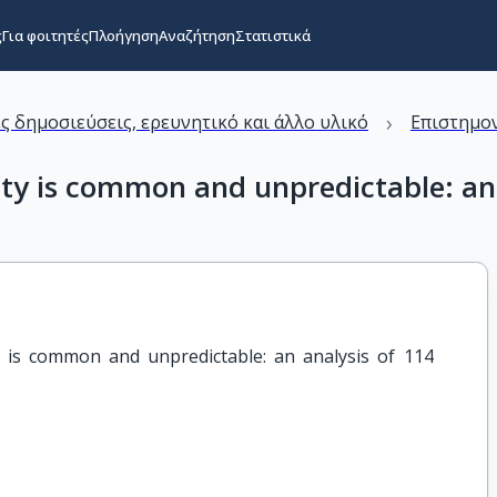
ς
Για φοιτητές
Πλοήγηση
Αναζήτηση
Στατιστικά
›
ς δημοσιεύσεις, ερευνητικό και άλλο υλικό
Επιστημον
ity is common and unpredictable: an 
ty is common and unpredictable: an analysis of 114 