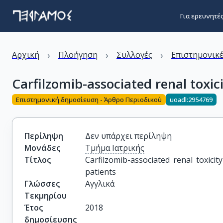
Για ερευνητέ
›
›
›
Αρχική
Πλοήγηση
Συλλογές
Επιστημονικέ
Carfilzomib-associated renal toxic
Επιστημονική δημοσίευση - Άρθρο Περιοδικού
uoadl:2954769
Περίληψη
Δεν υπάρχει περίληψη
Μονάδες
Τμήμα Ιατρικής
Τίτλος
Carfilzomib-associated renal toxici
patients
Γλώσσες
Αγγλικά
Τεκμηρίου
Έτος
2018
δημοσίευσης