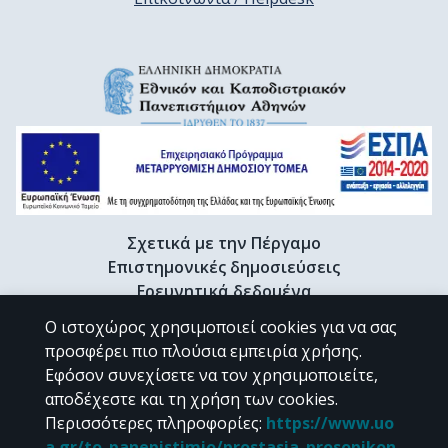
Σχετικά με την Πέργαμο
Επιστημονικές δημοσιεύσεις
Ερευνητικά δεδομένα
Διδακτορικές διατριβές & Γκρίζα βιβλιογραφία
Ο ιστοχώρος χρησιμοποιεί cookies για να σας
Προφίλ Ερευνητή
προσφέρει πιο πλούσια εμπειρία χρήσης.
Εφόσον συνεχίσετε να τον χρησιμοποιείτε,
αποδέχεστε και τη χρήση των cookies.
CC BY-NC 4.0
Περισσότερες πληροφορίες
:
https://www.uo
a.gr/to_panepistimio/prostasia_prosopikon_