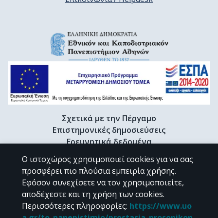
Σχετικά με την Πέργαμο
Επιστημονικές δημοσιεύσεις
Ερευνητικά δεδομένα
Διδακτορικές διατριβές & Γκρίζα βιβλιογραφία
Ο ιστοχώρος χρησιμοποιεί cookies για να σας
Προφίλ Ερευνητή
προσφέρει πιο πλούσια εμπειρία χρήσης.
Εφόσον συνεχίσετε να τον χρησιμοποιείτε,
αποδέχεστε και τη χρήση των cookies.
CC BY-NC 4.0
Περισσότερες πληροφορίες
:
https://www.uo
a.gr/to_panepistimio/prostasia_prosopikon_