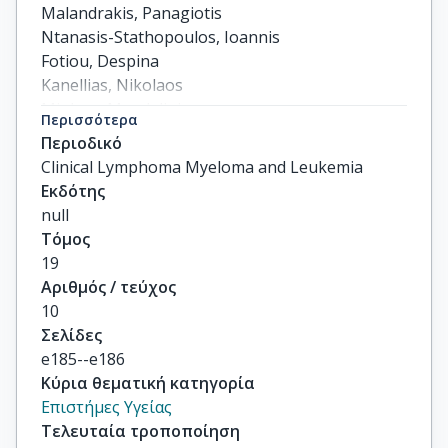
Malandrakis, Panagiotis

Ntanasis-Stathopoulos, Ioannis

Fotiou, Despina

Kanellias, Nikolaos

Migkou, Magdalini

Περισσότερα
Eleutherakis-Papaiakovou, Evangelos

Περιοδικό
others
Clinical Lymphoma Myeloma and Leukemia
Εκδότης
null
Τόμος
19
Αριθμός / τεύχος
10
Σελίδες
e185--e186
Κύρια θεματική κατηγορία
Επιστήμες Υγείας
Τελευταία τροποποίηση