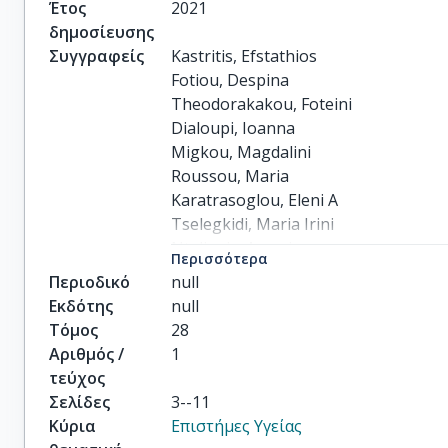
Έτος
2021
δημοσίευσης
Συγγραφείς
Kastritis, Efstathios

Fotiou, Despina

Theodorakakou, Foteini

Dialoupi, Ioanna

Migkou, Magdalini

Roussou, Maria

Karatrasoglou, Eleni A

Tselegkidi, Maria Irini

Ntalianis, Argyrios

Περισσότερα
Kanellias, Nikolaos

Περιοδικό
null
others
Εκδότης
null
Τόμος
28
Αριθμός /
1
τεύχος
Σελίδες
3--11
Κύρια
Επιστήμες Υγείας