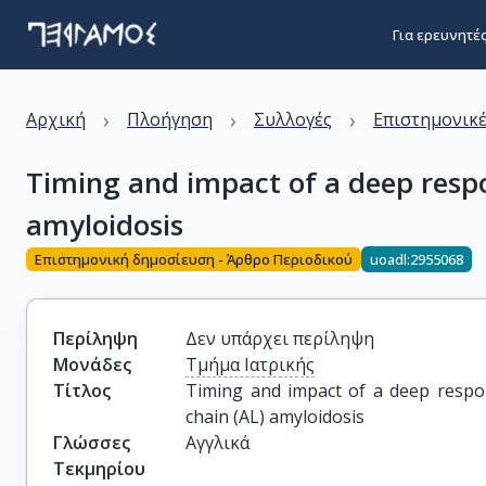
Για ερευνητέ
›
›
›
Αρχική
Πλοήγηση
Συλλογές
Επιστημονικέ
Timing and impact of a deep respo
amyloidosis
Επιστημονική δημοσίευση - Άρθρο Περιοδικού
uoadl:2955068
Περίληψη
Δεν υπάρχει περίληψη
Μονάδες
Τμήμα Ιατρικής
Τίτλος
Timing and impact of a deep respon
chain (AL) amyloidosis
Γλώσσες
Αγγλικά
Τεκμηρίου