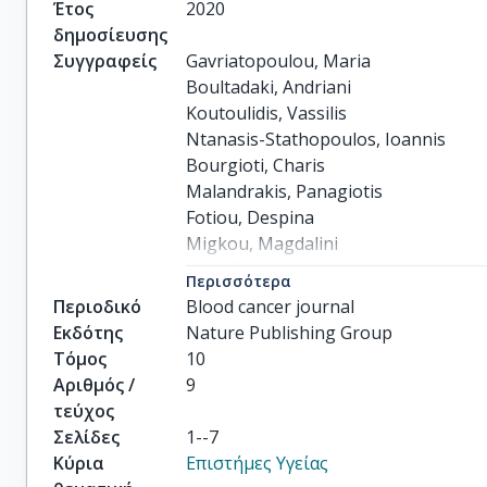
Έτος
2020
δημοσίευσης
Συγγραφείς
Gavriatopoulou, Maria

Boultadaki, Andriani

Koutoulidis, Vassilis

Ntanasis-Stathopoulos, Ioannis

Bourgioti, Charis

Malandrakis, Panagiotis

Fotiou, Despina

Migkou, Magdalini

Kanellias, Nikolaos

Περισσότερα
Eleutherakis-Papaiakovou, Evangelos
Περιοδικό
Blood cancer journal
others
Εκδότης
Nature Publishing Group
Τόμος
10
Αριθμός /
9
τεύχος
Σελίδες
1--7
Κύρια
Επιστήμες Υγείας