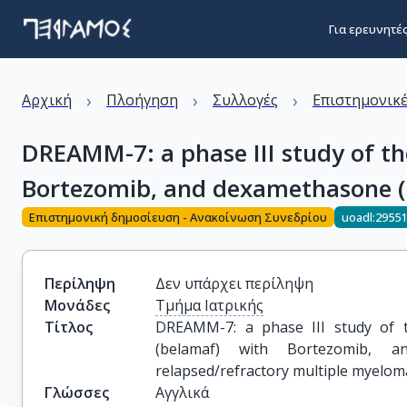
Για ερευνητέ
›
›
›
Αρχική
Πλοήγηση
Συλλογές
Επιστημονικέ
DREAMM-7: a phase III study of th
Bortezomib, and dexamethasone (B
Επιστημονική δημοσίευση - Ανακοίνωση Συνεδρίου
uoadl:2955
Περίληψη
Δεν υπάρχει περίληψη
Μονάδες
Τμήμα Ιατρικής
Τίτλος
DREAMM-7: a phase III study of t
(belamaf) with Bortezomib, a
relapsed/refractory multiple myelo
Γλώσσες
Αγγλικά