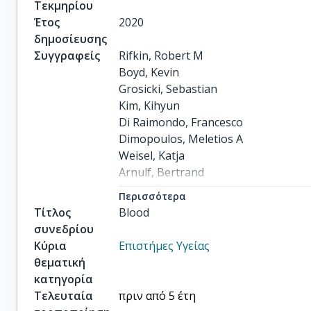
Τεκμηρίου
Έτος
2020
δημοσίευσης
Συγγραφείς
Rifkin, Robert M

Boyd, Kevin

Grosicki, Sebastian

Kim, Kihyun

Di Raimondo, Francesco

Dimopoulos, Meletios A

Weisel, Katja

Arnulf, Bertrand

Hajek, Roman

Περισσότερα
Hungria, Vania

Τίτλος
Blood
others
συνεδρίου
Κύρια
Επιστήμες Υγείας
θεματική
κατηγορία
Τελευταία
πριν από 5 έτη