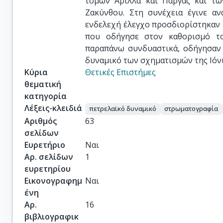
τομών Αρίλλα και Πάργας και τ
Ζακύνθου. Στη συνέχεια έγινε α
ενδελεχή έλεγχο προσδιορίστηκαν μ
που οδήγησε στον καθορισμό το
παραπάνω συνδυαστικά, οδήγησαν 
δυναμικό των σχηματισμών της Ιόνι
Κύρια
Θετικές Επιστήμες
θεματική
κατηγορία
Λέξεις-κλειδιά
πετρελαϊκό δυναμικό
στρωματογραφία
Αριθμός
63
σελίδων
Ευρετήριο
Ναι
Αρ. σελίδων
1
ευρετηρίου
Εικονογραφημ
Ναι
ένη
Αρ.
16
βιβλιογραφικ