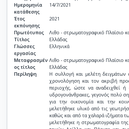
Ημερομηνία
14/7/2021
κατάθεσης
Έτος
2021
εκπόνησης
Πρωτότυπος
Λιθο - στρωματογραφικό Πλαίσιο κα
Τίτλος
Ελλάδας
Γλώσσες
Ελληνικά
εργασίας
Μεταφρασμέν
Λιθο - στρωματογραφικό Πλαίσιο κα
ος τίτλος
Ελλάδας
Περίληψη
Η συλλογή και μελέτη δειγμάτων 
χρονολόγηση και τον ακριβή προ
περιοχής, ώστε να αναδειχθεί ή
υδρογονάνθρακες, γεγονός πολύ σημ
για την οικονομία και την κοι
μελετήθηκε υλικό από τις γεωτρήσ
καθώς και από τα χαλαρά ιζήματα τ
μελετήθηκε η στρωματογραφία της