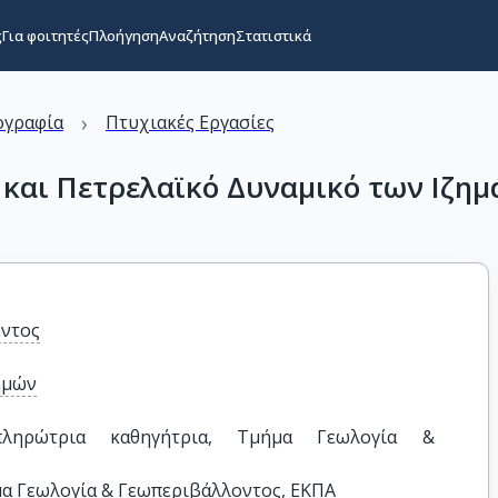
ς
Για φοιτητές
Πλοήγηση
Αναζήτηση
Στατιστικά
›
ογραφία
Πτυχιακές Εργασίες
 και Πετρελαϊκό Δυναμικό των Ιζημ
οντος
ημών
ληρώτρια καθηγήτρια, Τμήμα Γεωλογία & 
μα Γεωλογία & Γεωπεριβάλλοντος, ΕΚΠΑ