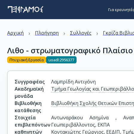
Για ερευνητέ
›
›
›
Αρχική
Πλοήγηση
Συλλογές
Γκρίζα Βιβλι
Λιθο - στρωματογραφικό Πλαίσιο
Πτυχιακή Εργασία
uoadl:2956377
Συγγραφέας
Λαμπρίδη Αντιγόνη
Ακαδημαϊκή
Τμήμα Γεωλογίας και Γεωπεριβάλλ
μονάδα
Βιβλιοθήκη
Βιβλιοθήκη Σχολής Θετικών Επιστ
κατάθεσης
Στοιχεία
Αντωναράκου Ασημίνα , Αναπ
επιβλεπόντων
Γεωπεριβάλλοντος, ΕΚΠΑ

καθηγητών
Κοντακιώτης Γεώργιος, ΕΕΔΙΠ, Τμή