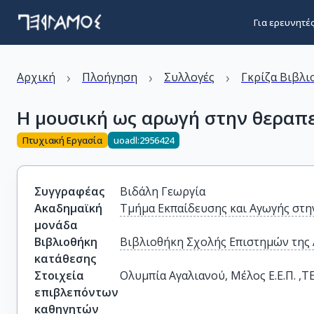
Για ερευνητέ
›
›
›
Αρχική
Πλοήγηση
Συλλογές
Γκρίζα Βιβλι
Η μουσική ως αρωγή στην θεραπε
Πτυχιακή Εργασία
uoadl:2956424
Συγγραφέας
Βιδάλη Γεωργία
Ακαδημαϊκή
Τμήμα Εκπαίδευσης και Αγωγής στη
μονάδα
Βιβλιοθήκη
Βιβλιοθήκη Σχολής Επιστημών της
κατάθεσης
Στοιχεία
Ολυμπία Αγαλιανού, Μέλος Ε.Ε.Π. ,
επιβλεπόντων
καθηγητών