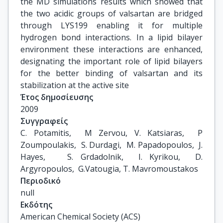
the MD simulations results which showed that
the two acidic groups of valsartan are bridged
through LYS199 enabling it for multiple
hydrogen bond interactions. In a lipid bilayer
environment these interactions are enhanced,
designating the important role of lipid bilayers
for the better binding of valsartan and its
stabilization at the active site
Έτος δημοσίευσης
2009
Συγγραφείς
C. Potamitis,  M Zervou, V. Katsiaras,  P 
Zoumpoulakis,  S. Durdagi,  M. Papadopoulos,  J. 
Hayes,   S. Grdadolnik,  I. Kyrikou,  D. 
Argyropoulos,  G.Vatougia, T. Mavromoustakos
Περιοδικό
null
Εκδότης
American Chemical Society (ACS)