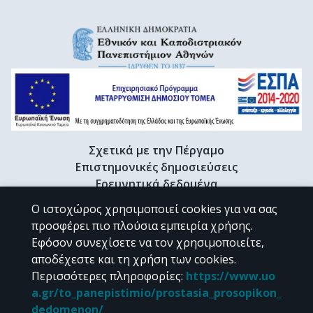
Σχετικά με την Πέργαμο
Επιστημονικές δημοσιεύσεις
Ερευνητικά δεδομένα
Διδακτορικές διατριβές & Γκρίζα βιβλιογραφία
Ο ιστοχώρος χρησιμοποιεί cookies για να σας
Προφίλ Ερευνητή
προσφέρει πιο πλούσια εμπειρία χρήσης.
Εφόσον συνεχίσετε να τον χρησιμοποιείτε,
αποδέχεστε και τη χρήση των cookies.
CC BY-NC 4.0
Περισσότερες πληροφορίες
:
https://www.uo
a.gr/to_panepistimio/prostasia_prosopikon_
Εκτός αν αναφέρεται διαφορετικά, το υλικό της "Περγάμου" διατίθεται
dedomenon/