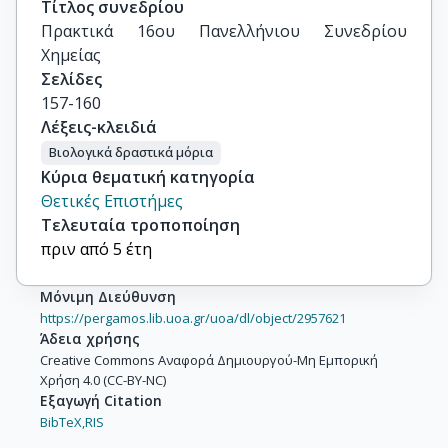
Τίτλος συνεδρίου
Πρακτικά 16ου Πανελλήνιου Συνεδρίου 
Χημείας
Σελίδες
157-160
Λέξεις-κλειδιά
Βιολογικά δραστικά μόρια
Κύρια θεματική κατηγορία
Θετικές Επιστήμες
Τελευταία τροποποίηση
πριν από 5 έτη
Μόνιμη Διεύθυνση
https://pergamos.lib.uoa.gr/uoa/dl/object/2957621
Άδεια χρήσης
Creative Commons Αναφορά Δημιουργού-Μη Εμπορική
Χρήση 4.0 (CC-BY-NC)
Εξαγωγή Citation
BibTeX,
RIS