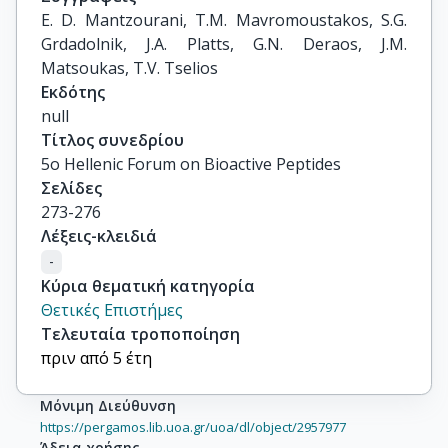
E. D. Mantzourani, T.M. Mavromoustakos, S.G. 
Grdadolnik, J.A. Platts, G.N. Deraos, J.M. 
Matsoukas, T.V. Tselios
Εκδότης
null
Τίτλος συνεδρίου
5o Hellenic Forum on Bioactive Peptides
Σελίδες
273-276
Λέξεις-κλειδιά
-
Κύρια θεματική κατηγορία
Θετικές Επιστήμες
Τελευταία τροποποίηση
πριν από 5 έτη
Μόνιμη Διεύθυνση
https://pergamos.lib.uoa.gr/uoa/dl/object/2957977
Άδεια χρήσης