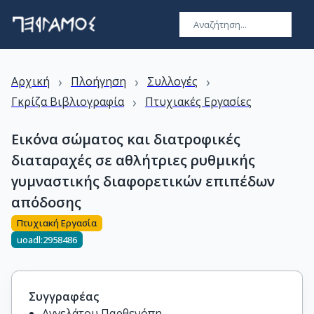
›
›
›
Αρχική
Πλοήγηση
Συλλογές
›
Γκρίζα Βιβλιογραφία
Πτυχιακές Εργασίες
Εικόνα σώματος και διατροφικές
διαταραχές σε αθλήτριες ρυθμικής
γυμναστικής διαφορετικών επιπέδων
απόδοσης
Πτυχιακή Εργασία
uoadl:2958486
Συγγραφέας
Αγγελάτου Παρθενόπη