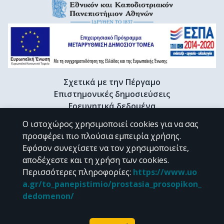
Σχετικά με την Πέργαμο
Επιστημονικές δημοσιεύσεις
Ερευνητικά δεδομένα
Διδακτορικές διατριβές & Γκρίζα βιβλιογραφία
Ο ιστοχώρος χρησιμοποιεί cookies για να σας
Προφίλ Ερευνητή
προσφέρει πιο πλούσια εμπειρία χρήσης.
Εφόσον συνεχίσετε να τον χρησιμοποιείτε,
αποδέχεστε και τη χρήση των cookies.
CC BY-NC 4.0
Περισσότερες πληροφορίες
:
https://www.uo
a.gr/to_panepistimio/prostasia_prosopikon_
Εκτός αν αναφέρεται διαφορετικά, το υλικό της "Περγάμου" διατίθεται
dedomenon/
υπό τους όρους της
CC BY-NC 4.0
άδειας Creative Commons
.
Powered by