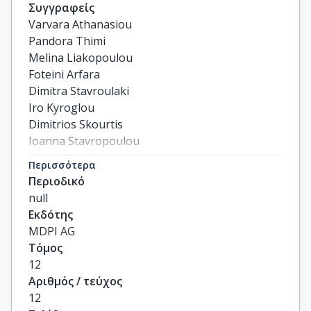
Συγγραφείς
Varvara Athanasiou

Pandora Thimi

Melina Liakopoulou

Foteini Arfara

Dimitra Stavroulaki

Iro Kyroglou

Dimitrios Skourtis

Ioanna Stavropoulou

Panagiotis Christakopoulos

Περισσότερα
Maria Kasimatis

Περιοδικό
Panagiota G. Fragouli

null
Hermis Iatrou
Εκδότης
MDPI AG
Τόμος
12
Αριθμός / τεύχος
12