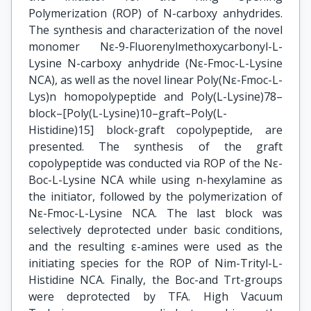
Polymerization (ROP) of N-carboxy anhydrides.
The synthesis and characterization of the novel
monomer Nε-9-Fluorenylmethoxycarbonyl-L-
Lysine N-carboxy anhydride (Nε-Fmoc-L-Lysine
NCA), as well as the novel linear Poly(Nε-Fmoc-L-
Lys)n homopolypeptide and Poly(L-Lysine)78–
block–[Poly(L-Lysine)10–graft–Poly(L-
Histidine)15] block-graft copolypeptide, are
presented. The synthesis of the graft
copolypeptide was conducted via ROP of the Nε-
Boc-L-Lysine NCA while using n-hexylamine as
the initiator, followed by the polymerization of
Nε-Fmoc-L-Lysine NCA. The last block was
selectively deprotected under basic conditions,
and the resulting ε-amines were used as the
initiating species for the ROP of Nim-Trityl-L-
Histidine NCA. Finally, the Boc-and Trt-groups
were deprotected by TFA. High Vacuum