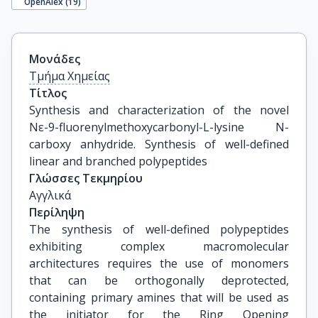
OpenAlex (
19
)
Μονάδες
Τμήμα Χημείας
Τίτλος
Synthesis and characterization of the novel 
Nε-9-fluorenylmethoxycarbonyl-L-lysine N-
carboxy anhydride. Synthesis of well-defined 
linear and branched polypeptides
Γλώσσες Τεκμηρίου
Αγγλικά
Περίληψη
The synthesis of well-defined polypeptides
exhibiting complex macromolecular
architectures requires the use of monomers
that can be orthogonally deprotected,
containing primary amines that will be used as
the initiator for the Ring Opening