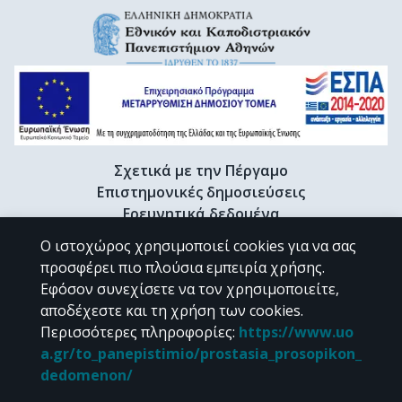
Σχετικά με την Πέργαμο
Επιστημονικές δημοσιεύσεις
Ερευνητικά δεδομένα
Διδακτορικές διατριβές & Γκρίζα βιβλιογραφία
Ο ιστοχώρος χρησιμοποιεί cookies για να σας
Προφίλ Ερευνητή
προσφέρει πιο πλούσια εμπειρία χρήσης.
Εφόσον συνεχίσετε να τον χρησιμοποιείτε,
αποδέχεστε και τη χρήση των cookies.
CC BY-NC 4.0
Περισσότερες πληροφορίες
:
https://www.uo
a.gr/to_panepistimio/prostasia_prosopikon_
Εκτός αν αναφέρεται διαφορετικά, το υλικό της "Περγάμου" διατίθεται
dedomenon/
υπό τους όρους της
CC BY-NC 4.0
άδειας Creative Commons
.