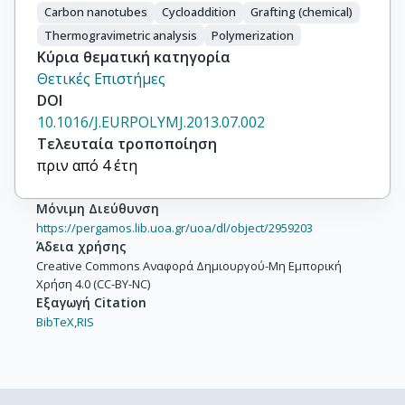
Carbon nanotubes
Cycloaddition
Grafting (chemical)
Thermogravimetric analysis
Polymerization
Κύρια θεματική κατηγορία
Θετικές Επιστήμες
DOI
10.1016/J.EURPOLYMJ.2013.07.002
Τελευταία τροποποίηση
πριν από 4 έτη
Μόνιμη Διεύθυνση
https://pergamos.lib.uoa.gr/uoa/dl/object/2959203
Άδεια χρήσης
Creative Commons Αναφορά Δημιουργού-Μη Εμπορική
Χρήση 4.0 (CC-BY-NC)
Εξαγωγή Citation
BibTeX,
RIS