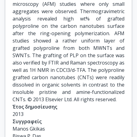
microscopy (AFM) studies where only small
aggregates were observed. Thermogravimetric
analysis revealed high wt% of grafted
polyproline on the carbon nanotubes surface
after the ring-opening polymerization. AFM
studies showed a rather uniform layer of
grafted polyproline from both MWNTs and
SWNTs. The grafting of PLP on the surface was
also verified by FTIR and Raman spectroscopy as
well as 1H NMR in CDCl3/d-TFA. The polyproline
grafted carbon nanotubes (CNTs) were readily
dissolved in organic solvents in contrast to the
insoluble pristine and amine-functionalized
CNTs. © 2013 Elsevier Ltd. All rights reserved.
Έτος δημοσίευσης
2013
Συγγραφείς
Manos Gkikas

Biswa P. Das
