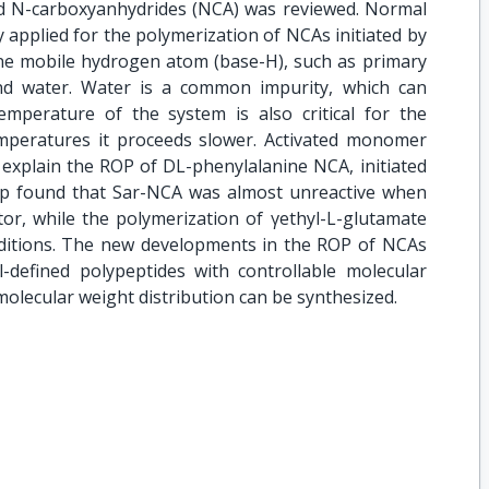
id N-carboxyanhydrides (NCA) was reviewed. Normal
applied for the polymerization of NCAs initiated by
 one mobile hydrogen atom (base-H), such as primary
nd water. Water is a common impurity, which can
mperature of the system is also critical for the
emperatures it proceeds slower. Activated monomer
plain the ROP of DL-phenylalanine NCA, initiated
up found that Sar-NCA was almost unreactive when
tor, while the polymerization of γethyl-L-glutamate
ditions. The new developments in the ROP of NCAs
defined polypeptides with controllable molecular
olecular weight distribution can be synthesized.