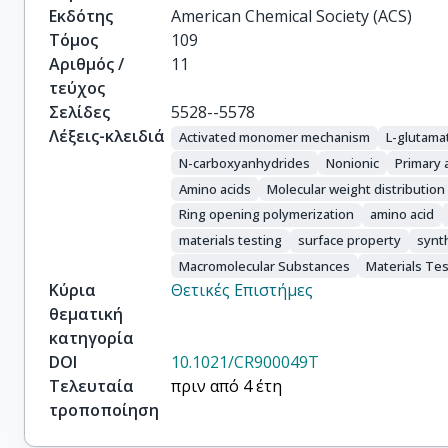
Εκδότης
American Chemical Society (ACS)
Τόμος
109
Αριθμός /
11
τεύχος
Σελίδες
5528--5578
Λέξεις-κλειδιά
Activated monomer mechanism
L-glutama
N-carboxyanhydrides
Nonionic
Primary
Amino acids
Molecular weight distribution
Ring opening polymerization
amino acid
materials testing
surface property
synt
Macromolecular Substances
Materials Tes
Κύρια
Θετικές Επιστήμες
θεματική
κατηγορία
DOI
10.1021/CR900049T
Τελευταία
πριν από 4 έτη
τροποποίηση