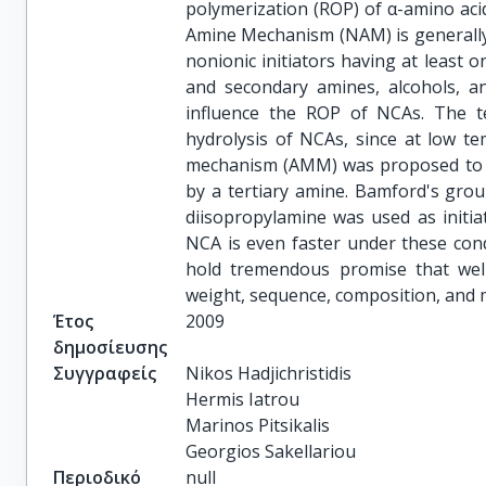
polymerization (ROP) of α-amino ac
Amine Mechanism (NAM) is generally 
nonionic initiators having at least
and secondary amines, alcohols, a
influence the ROP of NCAs. The te
hydrolysis of NCAs, since at low t
mechanism (AMM) was proposed to ex
by a tertiary amine. Bamford's gro
diisopropylamine was used as initia
NCA is even faster under these con
hold tremendous promise that well-
weight, sequence, composition, and m
Έτος
2009
δημοσίευσης
Συγγραφείς
Nikos Hadjichristidis

Hermis Iatrou

Marinos Pitsikalis

Georgios Sakellariou
Περιοδικό
null