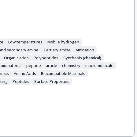
te
Low temperatures
Mobile hydrogen
 and secondary amine
Tertiary amine
Amination
Organic acids
Polypeptides
Synthesis (chemical)
biomaterial
peptide
article
chemistry
macromolecule
hesis
Amino Acids
Biocompatible Materials
ting
Peptides
Surface Properties