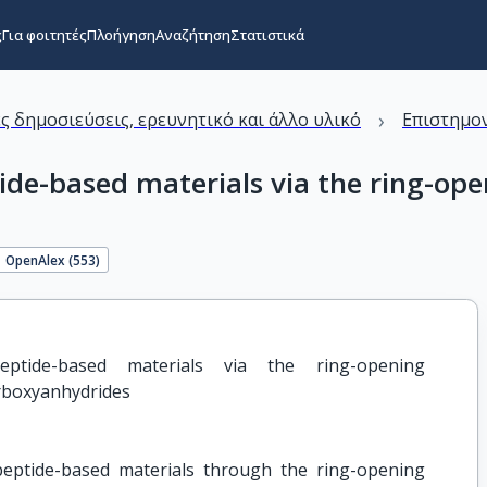
ς
Για φοιτητές
Πλοήγηση
Αναζήτηση
Στατιστικά
›
ς δημοσιεύσεις, ερευνητικό και άλλο υλικό
Επιστημον
tide-based materials via the ring-op
OpenAlex (
553
)
eptide-based materials via the ring-opening 
arboxyanhydrides
peptide-based materials through the ring-opening