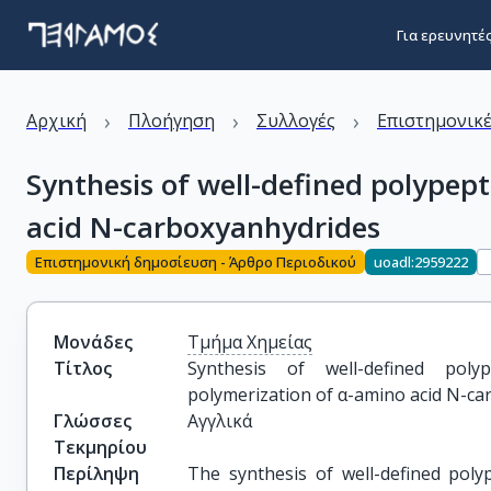
Για ερευνητέ
›
›
›
Αρχική
Πλοήγηση
Συλλογές
Επιστημονικέ
Synthesis of well-defined polypep
acid N-carboxyanhydrides
Επιστημονική δημοσίευση - Άρθρο Περιοδικού
uoadl:2959222
Μονάδες
Τμήμα Χημείας
Τίτλος
Synthesis of well-defined polyp
polymerization of α-amino acid N-c
Γλώσσες
Αγγλικά
Τεκμηρίου
Περίληψη
The synthesis of well-defined poly