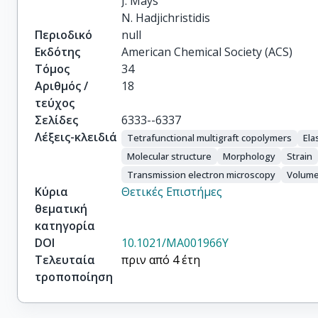
J. Mays

N. Hadjichristidis
Περιοδικό
null
Εκδότης
American Chemical Society (ACS)
Τόμος
34
Αριθμός /
18
τεύχος
Σελίδες
6333--6337
Λέξεις-κλειδιά
Tetrafunctional multigraft copolymers
Ela
Molecular structure
Morphology
Strain
Transmission electron microscopy
Volume
Κύρια
Θετικές Επιστήμες
θεματική
κατηγορία
DOI
10.1021/MA001966Y
Τελευταία
πριν από 4 έτη
τροποποίηση