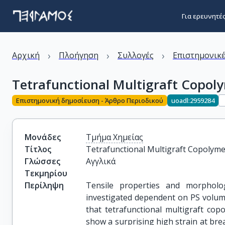
Για ερευνητέ
›
›
›
Αρχική
Πλοήγηση
Συλλογές
Επιστημονικέ
Tetrafunctional Multigraft Copol
Επιστημονική δημοσίευση - Άρθρο Περιοδικού
uoadl:2959284
Μονάδες
Τμήμα Χημείας
Τίτλος
Tetrafunctional Multigraft Copolym
Γλώσσες
Αγγλικά
Τεκμηρίου
Περίληψη
Tensile properties and morpholog
investigated dependent on PS volume
that tetrafunctional multigraft co
show a surprising high strain at br