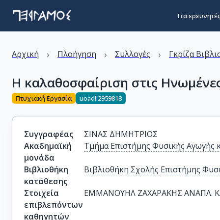
Για ερευνητέ
›
›
›
Αρχική
Πλοήγηση
Συλλογές
Γκρίζα Βιβλι
Η καλαθοσφαίριση στις Ηνωμένες 
Πτυχιακή Εργασία
uoadl:2959818
Συγγραφέας
ΣΙΝΑΣ ΔΗΜΗΤΡΙΟΣ
Ακαδημαϊκή
Τμήμα Επιστήμης Φυσικής Αγωγής 
μονάδα
Βιβλιοθήκη
Βιβλιοθήκη Σχολής Επιστήμης Φυσι
κατάθεσης
Στοιχεία
ΕΜΜΑΝΟΥΗΛ ΖΑΧΑΡΑΚΗΣ ΑΝΑΠΛ. 
επιβλεπόντων
καθηγητών