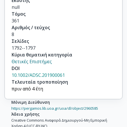
Εκδότης
null
Τόμος
361
Αριθμός / τεύχος
8
Σελίδες
1792--1797
Κύρια θεματική κατηγορία
Θετικές Επιστήμες
DOI
10.1002/ADSC.201900061
Τελευταία τροποποίηση
πριν από 4 έτη
Μόνιμη Διεύθυνση
https://pergamos.lib.uoa.gr/uoa/dl/object/2960585
Άδεια χρήσης
Creative Commons Αναφορά Δημιουργού-Μη Εμπορική
Χρήση 4.0 (CC-BY-NC)