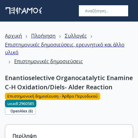
›
›
›
Αρχική
Πλοήγηση
Συλλογές
Επιστημονικές δημοσιεύσεις, ερευνητικό και άλλο
υλικό
›
Επιστημονικές δημοσιεύσεις
Enantioselective Organocatalytic Enamine
C-H Oxidation/Diels- Alder Reaction
Επιστημονική δημοσίευση - Άρθρο Περιοδικού
uoadl:2960585
OpenAlex (
6
)
Περίληψη