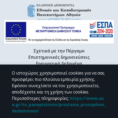
Σχετικά με την Πέργαμο
Επιστημονικές δημοσιεύσεις
Ερευνητικά δεδομένα
Διδακτορικές διατριβές & Γκρίζα βιβλιογραφία
Ο ιστοχώρος χρησιμοποιεί cookies για να σας
Προφίλ Ερευνητή
προσφέρει πιο πλούσια εμπειρία χρήσης.
Εφόσον συνεχίσετε να τον χρησιμοποιείτε,
αποδέχεστε και τη χρήση των cookies.
CC BY-NC 4.0
Περισσότερες πληροφορίες
:
https://www.uo
a.gr/to_panepistimio/prostasia_prosopikon_
Εκτός αν αναφέρεται διαφορετικά, το υλικό της "Περγάμου" διατίθεται
dedomenon/
υπό τους όρους της
CC BY-NC 4.0
άδειας Creative Commons
.