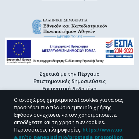
Σχετικά με την Πέργαμο
Επιστημονικές δημοσιεύσεις
Ερευνητικά δεδομένα
Διδακτορικές διατριβές & Γκρίζα βιβλιογραφία
Ο ιστοχώρος χρησιμοποιεί cookies για να σας
Προφίλ Ερευνητή
προσφέρει πιο πλούσια εμπειρία χρήσης.
Εφόσον συνεχίσετε να τον χρησιμοποιείτε,
αποδέχεστε και τη χρήση των cookies.
CC BY-NC 4.0
Περισσότερες πληροφορίες
:
https://www.uo
a.gr/to_panepistimio/prostasia_prosopikon_