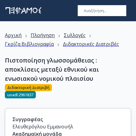
›
›
›
Αρχική
Πλοήγηση
Συλλογές
›
Γκρίζα Βιβλιογραφία
Διδακτορικές Διατριβές
Πιστοποίηση γλωσσομάθειας :
αποκλίσεις μεταξύ εθνικού και
ενωσιακού νομικού πλαισίου
Διδακτορική Διατριβή
uoadl:2961837
Συγγραφέας
Ελευθερόγλου Εμμανουήλ
Ακαδημαϊκή μονάδα