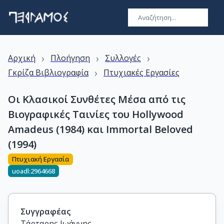
›
›
›
Αρχική
Πλοήγηση
Συλλογές
›
Γκρίζα Βιβλιογραφία
Πτυχιακές Εργασίες
Οι Κλασικοί Συνθέτες Μέσα από τις
Βιογραφικές Ταινίες του Hollywood
Amadeus (1984) και Immortal Beloved
(1994)
Πτυχιακή Εργασία
uoadl:2964668
Συγγραφέας
Τάρταρης Ιωάννης