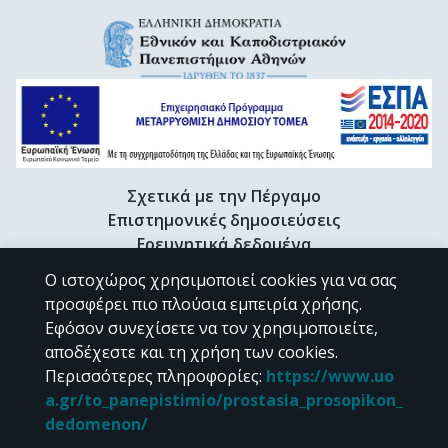
Σχετικά με την Πέργαμο
Επιστημονικές δημοσιεύσεις
Ερευνητικά δεδομένα
Διδακτορικές διατριβές & Γκρίζα βιβλιογραφία
Ο ιστοχώρος χρησιμοποιεί cookies για να σας
Προφίλ Ερευνητή
προσφέρει πιο πλούσια εμπειρία χρήσης.
Εφόσον συνεχίσετε να τον χρησιμοποιείτε,
αποδέχεστε και τη χρήση των cookies.
CC BY-NC 4.0
Περισσότερες πληροφορίες
:
https://www.uo
a.gr/to_panepistimio/prostasia_prosopikon_
Εκτός αν αναφέρεται διαφορετικά, το υλικό της "Περγάμου" διατίθεται
dedomenon/
υπό τους όρους της
CC BY-NC 4.0
άδειας Creative Commons
.