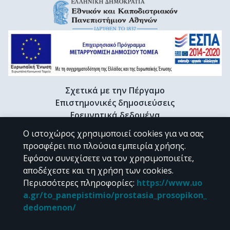
Σχετικά με την Πέργαμο
Επιστημονικές δημοσιεύσεις
Ερευνητικά δεδομένα
Διδακτορικές διατριβές & Γκρίζα βιβλιογραφία
Ο ιστοχώρος χρησιμοποιεί cookies για να σας
Προφίλ Ερευνητή
προσφέρει πιο πλούσια εμπειρία χρήσης.
Εφόσον συνεχίσετε να τον χρησιμοποιείτε,
αποδέχεστε και τη χρήση των cookies.
CC BY-NC 4.0
Περισσότερες πληροφορίες
:
https://www.uo
a.gr/to_panepistimio/prostasia_prosopikon_
Εκτός αν αναφέρεται διαφορετικά, το υλικό της "Περγάμου" διατίθεται
dedomenon/
υπό τους όρους της
CC BY-NC 4.0
άδειας Creative Commons
.