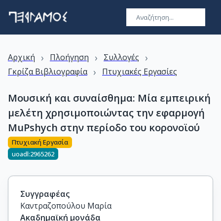
›
›
›
Αρχική
Πλοήγηση
Συλλογές
›
Γκρίζα Βιβλιογραφία
Πτυχιακές Εργασίες
Μουσική και συναίσθημα: Μία εμπειρική
μελέτη χρησιμοποιώντας την εφαρμογή
MuPshych στην περίοδο του κορονοϊού
Πτυχιακή Εργασία
uoadl:2965262
Συγγραφέας
Καντραζοπούλου Μαρία
Ακαδημαϊκή μονάδα