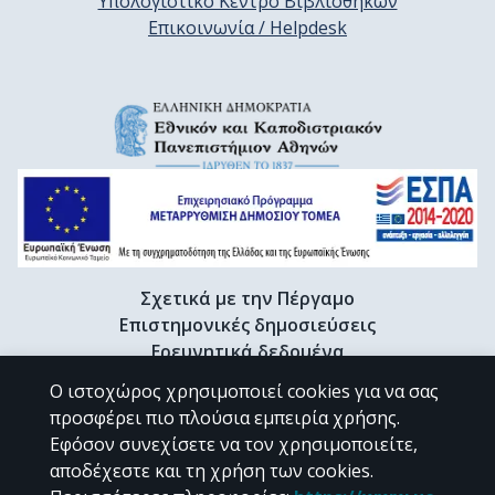
Υπολογιστικό Κέντρο Βιβλιοθηκών
Επικοινωνία / Helpdesk
Σχετικά με την Πέργαμο
Επιστημονικές δημοσιεύσεις
Ερευνητικά δεδομένα
Διδακτορικές διατριβές & Γκρίζα βιβλιογραφία
Ο ιστοχώρος χρησιμοποιεί cookies για να σας
Προφίλ Ερευνητή
προσφέρει πιο πλούσια εμπειρία χρήσης.
Εφόσον συνεχίσετε να τον χρησιμοποιείτε,
αποδέχεστε και τη χρήση των cookies.
CC BY-NC 4.0