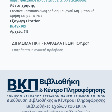
https://pergamos.lib.uoa.gr/uoa/dl/object/2965602
Άδεια χρήσης
Creative Commons Αναφορά Δημιουργού-Μη Εμπορική
Χρήση 4.0 (CC-BY-NC)
Εξαγωγή Citation
BibTeX,
RIS
Αρχεία
(
1
)
ΔΙΠΛΩΜΑΤΙΚΗ - ΡΑΦΑΕΛΑ ΓΕΩΡΓΙΟΥ.pdf
Επιτρέπεται η ανοικτή πρόσβαση
Διεύθυνση Βιβλιοθήκης & Κέντρου Πληροφόρησης
Βιβλιοθήκες Σχολών του ΕΚΠΑ