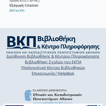
Χρήση 4.0 (CC-BY-NC)
Εξαγωγή Citation
BibTeX,
RIS
Διεύθυνση Βιβλιοθήκης & Κέντρου Πληροφόρησης
Βιβλιοθήκες Σχολών του ΕΚΠΑ
Υπολογιστικό Κέντρο Βιβλιοθηκών
Επικοινωνία / Helpdesk