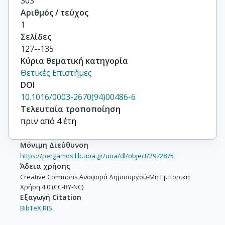
303
Αριθμός / τεύχος
1
Σελίδες
127--135
Κύρια θεματική κατηγορία
Θετικές Επιστήμες
DOI
10.1016/0003-2670(94)00486-6
Τελευταία τροποποίηση
πριν από 4 έτη
Μόνιμη Διεύθυνση
https://pergamos.lib.uoa.gr/uoa/dl/object/2972875
Άδεια χρήσης
Creative Commons Αναφορά Δημιουργού-Μη Εμπορική
Χρήση 4.0 (CC-BY-NC)
Εξαγωγή Citation
BibTeX,
RIS