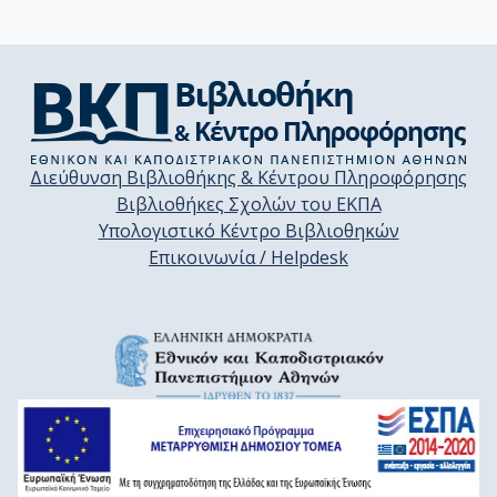
Διεύθυνση Βιβλιοθήκης & Κέντρου Πληροφόρησης
Βιβλιοθήκες Σχολών του ΕΚΠΑ
Υπολογιστικό Κέντρο Βιβλιοθηκών
Επικοινωνία / Helpdesk