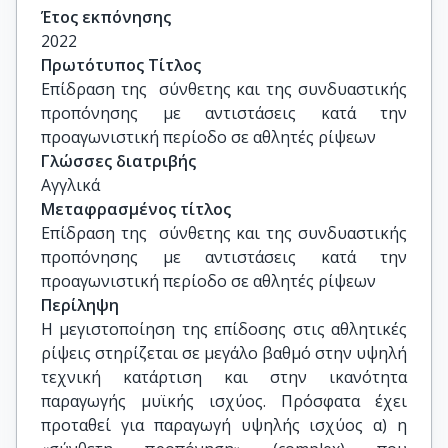
Καθηγητής, , ΣΕΦΑΑ, ΕΚΠΑ

Έτος εκπόνησης
2022
Πρωτότυπος Τίτλος
Μέλος

Επίδραση της  σύνθετης και της συνδυαστικής 
Αποστολίδης Νικόλαος, Καθηγητής, ΣΕΦΑΑ, 
προπόνησης με αντιστάσεις κατά την 
ΕΚΠΑ

προαγωνιστική περίοδο σε αθλητές ρίψεων
Γλώσσες διατριβής
Αγγλικά
Μέλος

Μεταφρασμένος τίτλος
Μπάγιος Ιωάννης, Καθηγητής , ΣΕΦΑΑ, ΕΚΠΑ

Επίδραση της  σύνθετης και της συνδυαστικής 
προπόνησης με αντιστάσεις κατά την 
προαγωνιστική περίοδο σε αθλητές ρίψεων
Μέλος

Περίληψη
Μπογδάνης Γρηγόρης, Καθηγητής, ΣΕΦΑΑ, 
Η μεγιστοποίηση της επίδοσης στις αθλητικές
ΕΚΠΑ 

ρίψεις στηρίζεται σε μεγάλο βαθμό στην υψηλή
τεχνική κατάρτιση και στην ικανότητα
παραγωγής μυϊκής ισχύος. Πρόσφατα έχει
Μέλος

προταθεί για παραγωγή υψηλής ισχύος α) η
Σωτηρόπουλος Κωνσταντίνος, Επίκουρος 