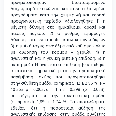
πραγματοποίησαν διασταυρούμενο
διαχωρισμό, εκτελώντας και τα δυο εξισωμένα
προγράμματα κατά την χειμερινή και εαρινή
προαγωνιστική περίοδο. Αξιολογήθηκε: 1) η
μέγιστη δύναμη στο ημικάθισμα, αρασέ και
πιέσεις πάγκου, 2) ο ρυθμός εφαρμογής
δύναμης στις δοκιμασίες κάτω και άνω άκρων
3) η μυϊκή ισχύς στο: άλμα από κάθισμα - άλμα
με αιώρηση του κορμού – χεριών 4) η
αγωνιστική και η γενική ριπτική επίδοση, 5) η
άλιπη μάζα. Η αγωνιστική επίδοση βελτιώθηκε
στατιστικά σημαντικά μετά την προπονητική
παρέμβαση ισχύος που πραγματοποιήθηκε
στην σύνθετη ομάδα (complex) 5,42 ± 2,96 % (F =
10,563, p = 0,005, df = 1, η2 = 0,398, χ2 = 0,023),
σε σύγκριση με την συνδυαστική ομάδα
(compound) 1,89 ± 1,74 %. Τα αποτελέσματα
έδειξαν ότι η ποσοστιαία αύξηση της
αγωνιστικής επίδοσης, στην ομάδα σύνθετης