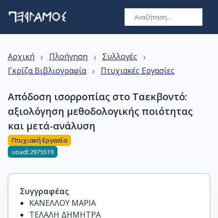
›
›
›
Αρχική
Πλοήγηση
Συλλογές
›
Γκρίζα Βιβλιογραφία
Πτυχιακές Εργασίες
Απόδοση ισορροπίας στο Ταεκβοντό:
αξιολόγηση μεθοδολογικής ποιότητας
και μετά-ανάλυση
Πτυχιακή Εργασία
uoadl:2975519
Συγγραφέας
ΚΑΝΕΛΛΟΥ ΜΑΡΙΑ
ΤΕΛΑΛΗ ΔΗΜΗΤΡΑ