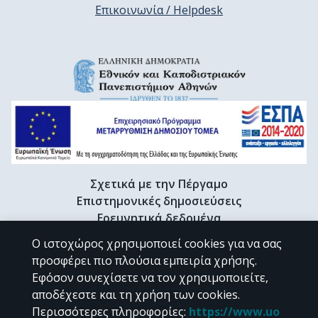
Επικοινωνία / Helpdesk
Σχετικά με την Πέργαμο
Επιστημονικές δημοσιεύσεις
Ερευνητικά δεδομένα
Διδακτορικές διατριβές & Γκρίζα βιβλιογραφία
Ο ιστοχώρος χρησιμοποιεί cookies για να σας
Προφίλ Ερευνητή
προσφέρει πιο πλούσια εμπειρία χρήσης.
Εφόσον συνεχίσετε να τον χρησιμοποιείτε,
αποδέχεστε και τη χρήση των cookies.
CC BY-NC 4.0
Περισσότερες πληροφορίες
:
https://www.uo