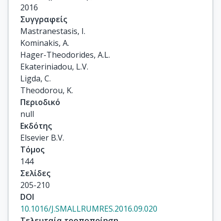
2016
Συγγραφείς
Mastranestasis, I.

Kominakis, A.

Hager-Theodorides, A.L.

Ekateriniadou, L.V.

Ligda, C.

Theodorou, K.
Περιοδικό
null
Εκδότης
Elsevier B.V.
Τόμος
144
Σελίδες
205-210
DOI
10.1016/J.SMALLRUMRES.2016.09.020
Τελευταία τροποποίηση