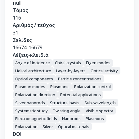
null
Τόμος
116
Αριθμός / τεύχος
31
Σελίδες
16674-16679
Λέξεις-κλειδιά
Angle of Incidence
Chiral crystals
Eigen modes
Helical architecture
Layer-by-layers
Optical activity
Optical components
Particle concentrations
Plasmon modes
Plasmonic
Polarization control
Polarization direction
Potential applications
Silver nanorods
Structural basis
Sub-wavelength
Systematic study
Twisting angle
Visible spectra
Electromagnetic fields
Nanorods
Plasmons
Polarization
Silver
Optical materials
DOI