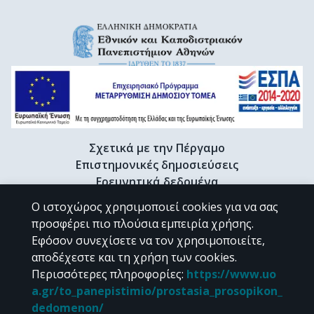
Σχετικά με την Πέργαμο
Επιστημονικές δημοσιεύσεις
Ερευνητικά δεδομένα
Διδακτορικές διατριβές & Γκρίζα βιβλιογραφία
Ο ιστοχώρος χρησιμοποιεί cookies για να σας
Προφίλ Ερευνητή
προσφέρει πιο πλούσια εμπειρία χρήσης.
Εφόσον συνεχίσετε να τον χρησιμοποιείτε,
αποδέχεστε και τη χρήση των cookies.
CC BY-NC 4.0
Περισσότερες πληροφορίες
:
https://www.uo
a.gr/to_panepistimio/prostasia_prosopikon_
Εκτός αν αναφέρεται διαφορετικά, το υλικό της "Περγάμου" διατίθεται
dedomenon/