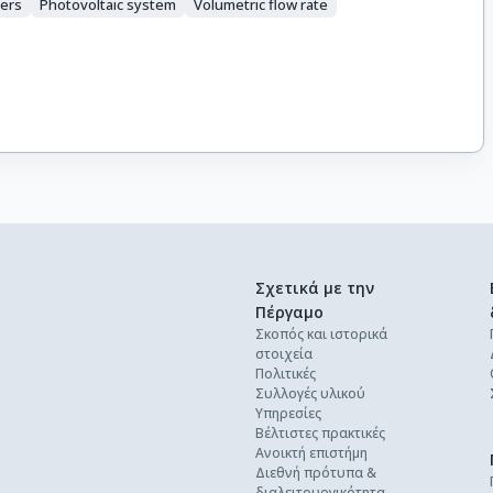
gers
Photovoltaic system
Volumetric flow rate
Σχετικά με την
Πέργαμο
Σκοπός και ιστορικά
στοιχεία
Πολιτικές
Συλλογές υλικού
Υπηρεσίες
Βέλτιστες πρακτικές
Ανοικτή επιστήμη
Διεθνή πρότυπα &
διαλειτουργικότητα