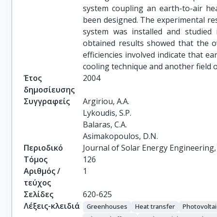
system coupling an earth-to-air he
been designed. The experimental res
system was installed and studied
obtained results showed that the o
efficiencies involved indicate that e
cooling technique and another field o
Έτος
2004
δημοσίευσης
Συγγραφείς
Argiriou, A.A.

Lykoudis, S.P.

Balaras, C.A.

Asimakopoulos, D.N.
Περιοδικό
Journal of Solar Energy Engineering
Τόμος
126
Αριθμός /
1
τεύχος
Σελίδες
620-625
Λέξεις-κλειδιά
Greenhouses
Heat transfer
Photovoltai