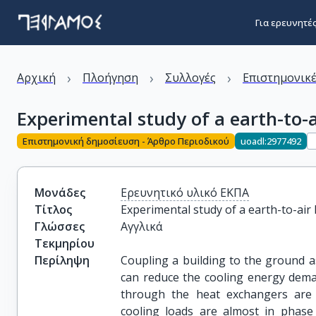
Για ερευνητέ
›
›
›
Αρχική
Πλοήγηση
Συλλογές
Επιστημονικέ
Experimental study of a earth-to-
Επιστημονική δημοσίευση - Άρθρο Περιοδικού
uoadl:2977492
Μονάδες
Ερευνητικό υλικό ΕΚΠΑ
Τίτλος
Experimental study of a earth-to-air
Γλώσσες
Αγγλικά
Τεκμηρίου
Περίληψη
Coupling a building to the ground a
can reduce the cooling energy dema
through the heat exchangers are 
cooling loads are almost in phase 