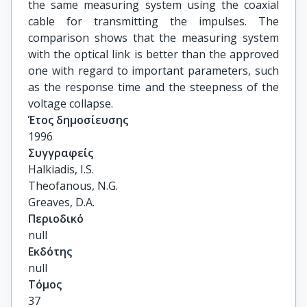
the same measuring system using the coaxial
cable for transmitting the impulses. The
comparison shows that the measuring system
with the optical link is better than the approved
one with regard to important parameters, such
as the response time and the steepness of the
voltage collapse.
Έτος δημοσίευσης
1996
Συγγραφείς
Halkiadis, I.S.

Theofanous, N.G.

Greaves, D.A.
Περιοδικό
null
Εκδότης
null
Τόμος
37