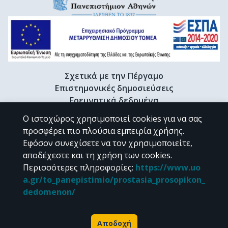
Σχετικά με την Πέργαμο
Επιστημονικές δημοσιεύσεις
Ερευνητικά δεδομένα
Διδακτορικές διατριβές & Γκρίζα βιβλιογραφία
Ο ιστοχώρος χρησιμοποιεί cookies για να σας
Προφίλ Ερευνητή
προσφέρει πιο πλούσια εμπειρία χρήσης.
Εφόσον συνεχίσετε να τον χρησιμοποιείτε,
αποδέχεστε και τη χρήση των cookies.
CC BY-NC 4.0
Περισσότερες πληροφορίες
:
https://www.uo
a.gr/to_panepistimio/prostasia_prosopikon_
Εκτός αν αναφέρεται διαφορετικά, το υλικό της "Περγάμου" διατίθεται
dedomenon/
υπό τους όρους της
CC BY-NC 4.0
άδειας Creative Commons
.
Powered by
Αποδοχή