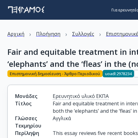
Για ερευνητέ
›
›
›
Αρχική
Πλοήγηση
Συλλογές
Επιστημονικέ
Fair and equitable treatment in in
‘elephants’ and the ‘fleas’ in the 
Επιστημονική δημοσίευση - Άρθρο Περιοδικού
uoadl:2978234
Μονάδες
Ερευνητικό υλικό ΕΚΠΑ
Τίτλος
Fair and equitable treatment in inter
both the ‘elephants’ and the ‘fleas’ 
Γλώσσες
Αγγλικά
Τεκμηρίου
Περίληψη
This essay reviews five recent books