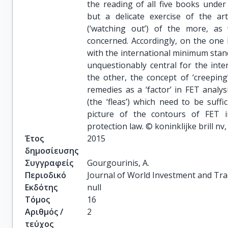
the reading of all five books under
but a delicate exercise of the a
(‘watching out’) of the more, as 
concerned. Accordingly, on the one 
with the international minimum stand
unquestionably central for the inte
the other, the concept of ‘creeping
remedies as a ‘factor’ in FET analys
(the ‘fleas’) which need to be suffi
picture of the contours of FET 
protection law. © koninklijke brill nv,
Έτος
2015
δημοσίευσης
Συγγραφείς
Gourgourinis, A.
Περιοδικό
Journal of World Investment and Tr
Εκδότης
null
Τόμος
16
Αριθμός /
2
τεύχος