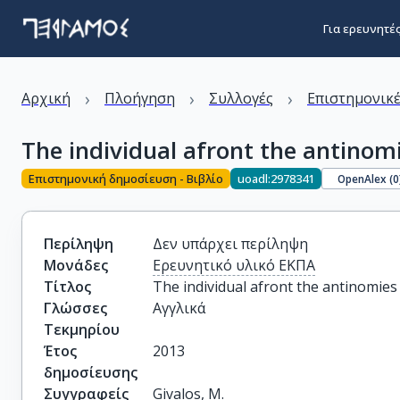
Για ερευνητέ
›
›
›
Αρχική
Πλοήγηση
Συλλογές
Επιστημονικέ
The individual afront the antinom
Επιστημονική δημοσίευση - Βιβλίο
uoadl:2978341
OpenAlex (
0
Περίληψη
Δεν υπάρχει περίληψη
Μονάδες
Ερευνητικό υλικό ΕΚΠΑ
Τίτλος
The individual afront the antinomie
Γλώσσες
Αγγλικά
Τεκμηρίου
Έτος
2013
δημοσίευσης
Συγγραφείς
Givalos, M.