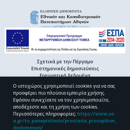
Σχετικά με την Πέργαμο
Επιστημονικές δημοσιεύσεις
Ερευνητικά δεδομένα
Διδακτορικές διατριβές & Γκρίζα βιβλιογραφία
Ο ιστοχώρος χρησιμοποιεί cookies για να σας
Προφίλ Ερευνητή
προσφέρει πιο πλούσια εμπειρία χρήσης.
Εφόσον συνεχίσετε να τον χρησιμοποιείτε,
αποδέχεστε και τη χρήση των cookies.
CC BY-NC 4.0
Περισσότερες πληροφορίες
:
https://www.uo
a.gr/to_panepistimio/prostasia_prosopikon_
Εκτός αν αναφέρεται διαφορετικά, το υλικό της "Περγάμου" διατίθεται
dedomenon/