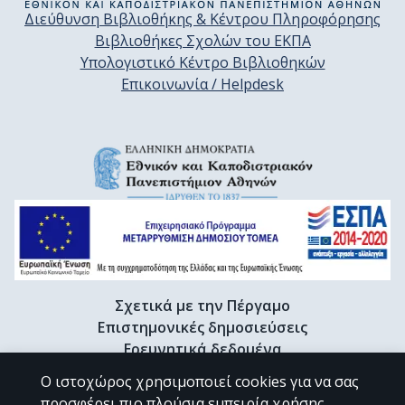
Διεύθυνση Βιβλιοθήκης & Κέντρου Πληροφόρησης
Βιβλιοθήκες Σχολών του ΕΚΠΑ
Υπολογιστικό Κέντρο Βιβλιοθηκών
Επικοινωνία / Helpdesk
Σχετικά με την Πέργαμο
Επιστημονικές δημοσιεύσεις
Ερευνητικά δεδομένα
Διδακτορικές διατριβές & Γκρίζα βιβλιογραφία
Ο ιστοχώρος χρησιμοποιεί cookies για να σας
Προφίλ Ερευνητή
προσφέρει πιο πλούσια εμπειρία χρήσης.