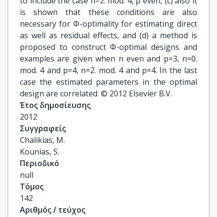
to include the case n=2. mod. 4, p even, (c) also it
is shown that these conditions are also
necessary for Φ-optimality for estimating direct
as well as residual effects, and (d) a method is
proposed to construct Φ-optimal designs and
examples are given when n even and p=3, n=0.
mod. 4 and p=4, n=2. mod. 4 and p=4. In the last
case the estimated parameters in the optimal
design are correlated. © 2012 Elsevier B.V.
Έτος δημοσίευσης
2012
Συγγραφείς
Chalikias, M.

Kounias, S.
Περιοδικό
null
Τόμος
142
Αριθμός / τεύχος