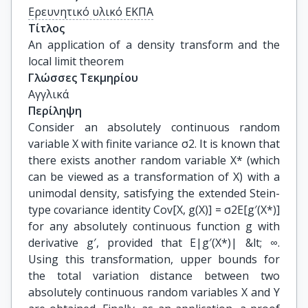
Ερευνητικό υλικό ΕΚΠΑ
Τίτλος
An application of a density transform and the 
local limit theorem
Γλώσσες Τεκμηρίου
Αγγλικά
Περίληψη
Consider an absolutely continuous random
variable X with finite variance σ2. It is known that
there exists another random variable X* (which
can be viewed as a transformation of X) with a
unimodal density, satisfying the extended Stein-
type covariance identity Cov[X, g(X)] = σ2E[g′(X*)]
for any absolutely continuous function g with
derivative g′, provided that E|g′(X*)| &lt; ∞.
Using this transformation, upper bounds for
the total variation distance between two
absolutely continuous random variables X and Y