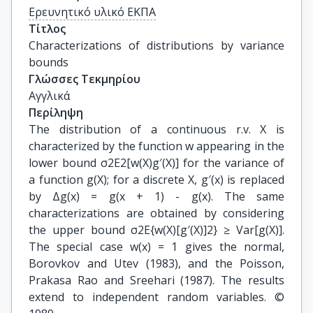
Ερευνητικό υλικό ΕΚΠΑ
Τίτλος
Characterizations of distributions by variance 
bounds
Γλώσσες Τεκμηρίου
Αγγλικά
Περίληψη
The distribution of a continuous r.v. X is
characterized by the function w appearing in the
lower bound σ2E2[w(X)g′(X)] for the variance of
a function g(X); for a discrete X, g′(x) is replaced
by Δg(x) = g(x + 1) - g(x). The same
characterizations are obtained by considering
the upper bound σ2E{w(X)[g′(X)]2} ≥ Var[g(X)].
The special case w(x) = 1 gives the normal,
Borovkov and Utev (1983), and the Poisson,
Prakasa Rao and Sreehari (1987). The results
extend to independent random variables. ©