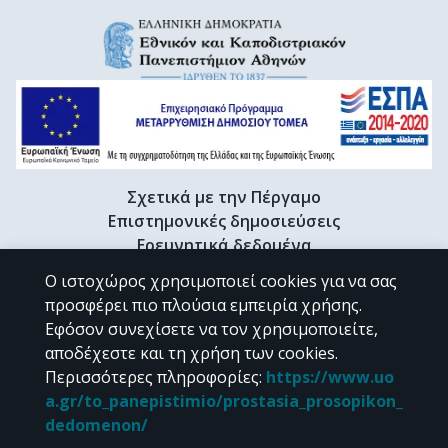
Σχετικά με την Πέργαμο
Επιστημονικές δημοσιεύσεις
Ερευνητικά δεδομένα
Διδακτορικές διατριβές & Γκρίζα βιβλιογραφία
Ο ιστοχώρος χρησιμοποιεί cookies για να σας
Προφίλ Ερευνητή
προσφέρει πιο πλούσια εμπειρία χρήσης.
Εφόσον συνεχίσετε να τον χρησιμοποιείτε,
αποδέχεστε και τη χρήση των cookies.
CC BY-NC 4.0
Περισσότερες πληροφορίες
:
https://www.uo
a.gr/to_panepistimio/prostasia_prosopikon_
Εκτός αν αναφέρεται διαφορετικά, το υλικό της "Περγάμου" διατίθεται
dedomenon/
υπό τους όρους της
CC BY-NC 4.0
άδειας Creative Commons
.