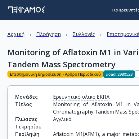
Για ερευνητέ
›
›
›
Αρχική
Πλοήγηση
Συλλογές
Επιστημονικέ
Monitoring of Aflatoxin M1 in Va
Tandem Mass Spectrometry
Επιστημονική δημοσίευση - Άρθρο Περιοδικού
uoadl:2980523
Μονάδες
Ερευνητικό υλικό ΕΚΠΑ
Τίτλος
Monitoring of Aflatoxin M1 in Va
Chromatography Tandem Mass Spec
Γλώσσες
Αγγλικά
Τεκμηρίου
Περίληψη
Aflatoxin M1(AFM1), a major metabol