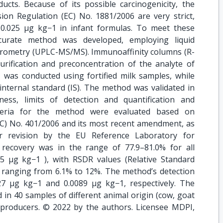
ucts. Because of its possible carcinogenicity, the
sion Regulation (EC) No. 1881/2006 are very strict,
0.025 µg kg−1 in infant formulas. To meet these
ccurate method was developed, employing liquid
ometry (UPLC-MS/MS). Immunoaffinity columns (R-
ification and preconcentration of the analyte of
1 was conducted using fortified milk samples, while
internal standard (IS). The method was validated in
eness, limits of detection and quantification and
iteria for the method were evaluated based on
) No. 401/2006 and its most recent amendment, as
or revision by the EU Reference Laboratory for
recovery was in the range of 77.9–81.0% for all
.075 µg kg−1 ), with RSDR values (Relative Standard
) ranging from 6.1% to 12%. The method’s detection
027 µg kg−1 and 0.0089 µg kg−1, respectively. The
in 40 samples of different animal origin (cow, goat
producers. © 2022 by the authors. Licensee MDPI,