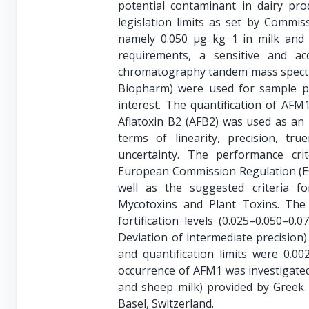
potential contaminant in dairy prod
legislation limits as set by Commis
namely 0.050 µg kg−1 in milk and 
requirements, a sensitive and a
chromatography tandem mass spectr
Biopharm) were used for sample pur
interest. The quantification of AFM
Aflatoxin B2 (AFB2) was used as an 
terms of linearity, precision, tru
uncertainty. The performance cr
European Commission Regulation (EC
well as the suggested criteria f
Mycotoxins and Plant Toxins. The 
fortification levels (0.025–0.050–0
Deviation of intermediate precision
and quantification limits were 0.0
occurrence of AFM1 was investigated 
and sheep milk) provided by Greek 
Basel, Switzerland.