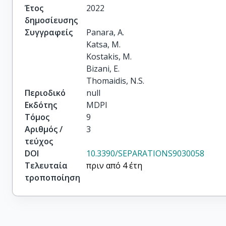
Έτος
2022
δημοσίευσης
Συγγραφείς
Panara, A.

Katsa, M.

Kostakis, M.

Bizani, E.

Thomaidis, N.S.
Περιοδικό
null
Εκδότης
MDPI
Τόμος
9
Αριθμός /
3
τεύχος
DOI
10.3390/SEPARATIONS9030058
Τελευταία
πριν από 4 έτη
τροποποίηση